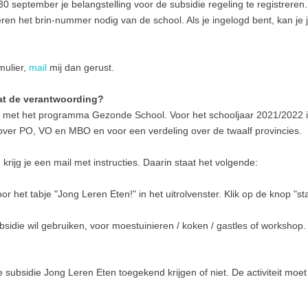
0 september je belangstelling voor de subsidie regeling te registreren
eren het brin-nummer nodig van de school. Als je ingelogd bent, kan je
mulier,
mail
mij dan gerust.
at de verantwoording?
 met het programma Gezonde School. Voor het schooljaar 2021/2022 is
 over PO, VO en MBO en voor een verdeling over de twaalf provincies.
krijg je een mail met instructies. Daarin staat het volgende:
r het tabje "Jong Leren Eten!" in het uitrolvenster. Klik op de knop "st
bsidie wil gebruiken, voor moestuinieren / koken / gastles of workshop.
e subsidie Jong Leren Eten toegekend krijgen of niet. De activiteit moet